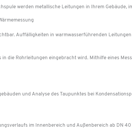
chspule werden metallische Leitungen in Ihrem Gebäude, im 
htbar. Auffällig­keiten in warm­wasser­führenden Leitunge
 in die Rohrleitungen eingebracht wird. Mithilfe eines Me
ngebäuden und Analyse des Taupunktes bei Kondensations­­
tungsverlaufs im Innenbereich und Außenbereich ab DN 40